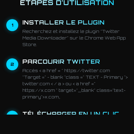
ÉTAPES D'UTILISATION
INSTALLER LE PLUGIN
1
Recherchez et installez le plugin "Twitter
Media Downloader" sur le Chrome Web App
Store.
PARCOURIR TWITTER
2
Accès < a href = " https://twitter.com
"Target =" - blank "class =" TEXT - Primary ">
twitter.com < / a > ou < a href ="
https://x.com " target="_blank" class="text-
primary">x.com。
TÉLÉCHARGER EN UN CLIC
3
Un bouton de téléchargement apparaît
automatiquement sous le média de chaque