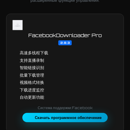
расширенные функции управления.
FacebookDownloader Pro
2.8.3
高速多线程下载
支持直播录制
智能链接识别
批量下载管理
视频格式转换
下载进度监控
自动更新功能
Система поддержки:Facebook
Скачать программное обеспечение