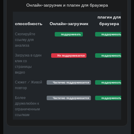
Онлайн-загрузчик и плагин для браузера
плагин для
способность
Онлайн-загрузчик
браузера
Скопируйте
поддерживать
поддерживать
ссылку для
анализа
Загрузка в один
Не поддерживается
поддерживать
клик со
страницы
видео
Сюжет / Живой
Частично поддерживается
поддерживать
повтор
Более
Частично поддерживается
поддерживать
дружелюбен к
ограниченным
ссылкам